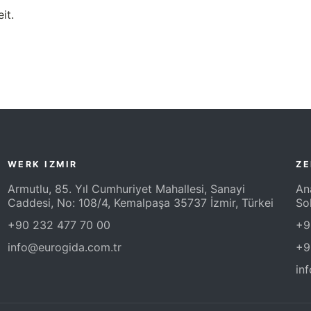
it.
WERK IZMIR
ZE
Armutlu, 85. Yıl Cumhuriyet Mahallesi, Sanayi
An
Caddesi, No: 108/4, Kemalpaşa 35737 İzmir, Türkei
So
+90 232 477 70 00
+9
info@eurogida.com.tr
+9
in