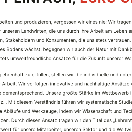
eiten und produzieren, vergessen wir eines nie: Wir tragen
unseren Landwirten, die uns durch ihre Arbeit am Leben e
n, Stakeholdern und Konsumenten, die uns stets vertrauen.
ses Bodens wächst, begegnen wir auch der Natur mit Dankbar
tets umweltfreundliche Ansätze für die Zukunft unserer Wel
hrenhaft zu erfüllen, stellen wir die individuelle und unt
r Arbeit. Wir verfolgen innovative und nachhaltige Ansätze 
 dementsprechend. Unsere größte Stärke im Wettbewerb i
atz... Mit diesem Verständnis führen wir systematische Stud
e Abläufe und Werkzeuge, indem wir Wissenschaft und Tec
utzen. Durch diesen Ansatz tragen wir den Titel des „Lehrer
rwert für unsere Mitarbeiter, unseren Sektor und die Weltwi